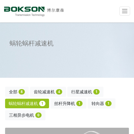
Toggl
蜗轮蜗杆减速机
全部
齿轮减速机
行星减速机
8
4
1
蜗轮蜗杆减速机
丝杆升降机
转向器
1
1
1
三相异步电机
0